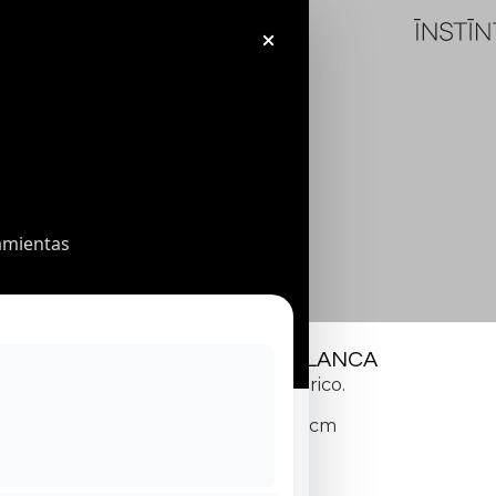
amientas
LÁMPARA BOLA BLANCA
Años 70. Pie cilíndrico.
Medidas: 25 x 20 cm
180
€