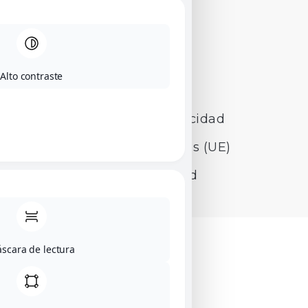
Alto contraste
Aviso legal
Política de privacidad
Política de cookies (UE)
Accesibilidad
scara de lectura