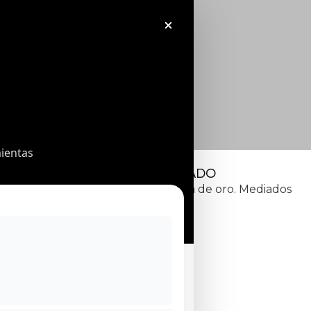
ientas
APLIQUE DORADO
Aplique de metal dorado al pan de oro. Mediados
del siglo XX.
240
€