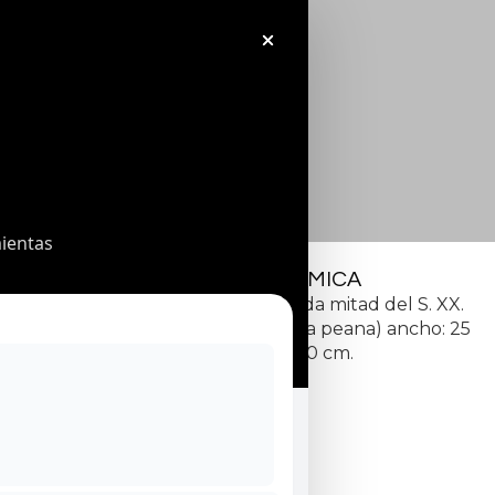
ientas
BUSTO DE CERÁMICA
Busto de cerámica de la segunda mitad del S. XX.
Medidas: altura: 41 cm (incluida la peana) ancho: 25
cm profundidad: 20 cm.
350
€