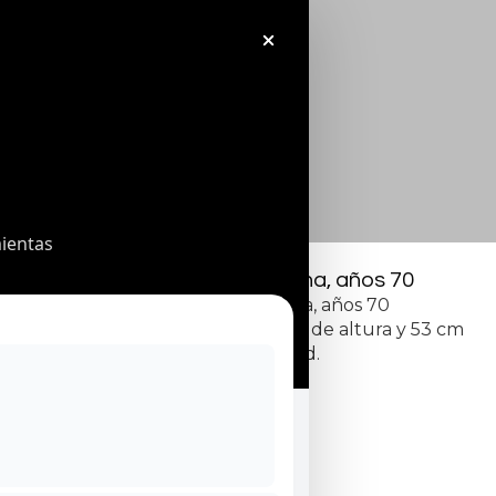
ientas
Lámpara blanca italiana, años 70
Lámpara blanca italiana, años 70
Medidas: 53 cm de largo, 57 cm de altura y 53 cm
de profundidad.
0
€