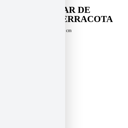
MESA AUXILIAR DE
MÁRMOL Y TERRACOTA
Medidas:altura 81 cm, diámetro 78 cm
850
€
Aviso legal
Política de privacidad
Política de cookies (UE)
Accesibilidad
Aviso legal
Política de privacidad