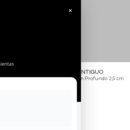
ientas
RELIEVE DE YESO ANTIGUO
Medidas: ancho 30 cm alto 42 cm Profundo 2,5 cm
650
€