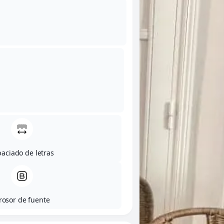
aciado de letras
rosor de fuente