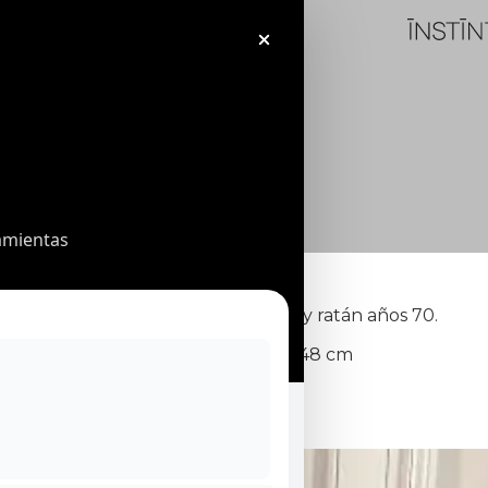
amientas
SILLAS
Seis sillas italianas de madera y ratán años 70.
Medidas: 80 x 42 x 48 cm
3.200
€